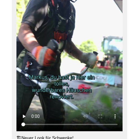
#
DieMenschenImBlickHalverImHerzen
🏗️Neuer Look für Schwenke!