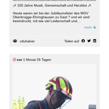
🎶 150 Jahre Musik, Gemeinschaft und Herzblut 🎶
Heute waren wir bei der Jubiläumsfeier des MGV
Oberbrügge-Ehringhausen zu Gast ? und wir sind
beeindruckt, mit wie viel Leidenschaft und
Zusammenhalt dieser Verein seit Generationen die
mehr
musikalische Kultur in unserer Heimat prägt. 🙌
150 Jahre Vereinsgeschichte sind alles andere als
selbstverständlich. Sie stehen für Engagement,
cduhalver
Teilen auf
Verlässlichkeit, Geselligkeit und viele Menschen, die
über Jahrzehnte hinweg mit Stimme, Zeit und Herz
dabei waren. Dafür sagen wir: Danke und herzlichen
Glückwunsch zum Jubiläum! 🎉
vor
1 Monat 26 Tagen
Der MGV ist ein fester Bestandteil unseres
gesellschaftlichen Lebens in Halver und weit darüber
hinaus. Solche Vereine machen unsere Stadt
lebendig, verbinden Menschen und schaffen echte
Gemeinschaft. Genau das verdient große
Wertschätzung. 👏
#
CDUHalver
#
Halver
#
MGV
#
Oberbr
üggeEhringhausen #
150Jahre
#
Jubil
äum
#
Vereinsleben
#
Musikverbindet
#
Heimat
#
Gemeinschaft
#
Dankesch
ön #
UnsereHeimat
#
HalverErleben