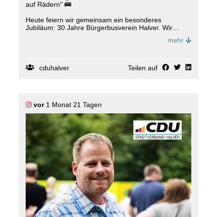
auf Rädern" 🚌
Heute feiern wir gemeinsam ein besonderes
Jubiläum: 30 Jahre Bürgerbusverein Halver. Wir
sagen von Herzen: Danke für euer großartiges,
mehr
langjähriges und unverzichtbares Engagement für
unsere Stadt! 🙏
Natürlich war auch der Landrat des Märkischen
cduhalver
Teilen auf
Kreises, Ralf Schwarzkopf (CDU), bei den
Feierlichkeiten dabei und hat seinen Dank sowie
seine Glückwünsche zum 30-jährigen Jubiläum
übermittelt. 🎉
vor
1 Monat 21 Tagen
Seit 1996 sorgt der Bürgerbusverein dafür, dass
Menschen in Halver mobil bleiben ? besonders in den
Randbereichen und Außenbezirken wie Anschlag
oder Schwenke, wo es keine öffentliche Anbindung
gibt. Mit 60 Mitgliedern und 20 Fahrerinnen und
Fahrern seid ihr praktisch im Alltag unterwegs ? und
das noch viel mehr: mit Verlässlichkeit, Hilfe und
Gemeinschaft. Das ist gelebte Lebensqualität! 👏
In 30 Jahren: 370.000 Fahrgäste und über 1.000.000
km zurückgelegt.
"Noch beeindruckender als die Zahlen sind die
Menschen dahinter. Mit ihrem großen Einsatz für den