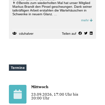
👨‍🎨Bereits zum wiederholten Mal hat unser Mitglied
Markus Brandt den Pinsel geschwungen. Dank seiner
tatkräftigen Arbeit erstahlen die Wartehäuschen in
Schwenke in neuem Glanz.
🤝Dabei wird er unterstützt von weiteren Mitgliedern
mehr
der CDU Halver und verschiedenen Firmen aus
Halver. HF Farbkonzept zum Beispiel sponserte
erneut die Farbe, mit der Wände, Decken und Boden
gestrichen wurden.
cduhalver
Teilen auf
Kennt ihr einen Ort, an dem mal wieder angepackt
werden müsste? Dann schreibt uns!
#
politik
#
politics
#
halver
#
cdu
#
cduhalver
#
gemeinsamf
ürhalver
Termine
Mittwoch
23.09.2026, 17:00 Uhr bis
20:00 Uhr