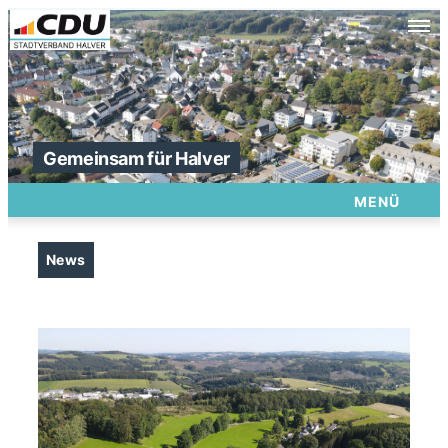
Gemeinsam für Halver
MENÜ
News