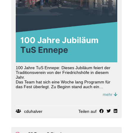
100 Jahre TuS Ennepe: Dieses Jubiläum feiert der
Traditionsverein von der Friedrichshöfe in diesem
Jahr.
Das Team hat sich eine Woche lang Programm für
das Fest überlegt. Zu Beginn stand auch ein
Kommersabend mit zahlreichen geladenen Gästen im
mehr
Ablauf, an dem die Festwoche offiziell eröffnet wurde.
Unser Wahlkreisvertreter Markus Brandt ließ es sich
nicht nehmen, ein Grußwort und ein Geschenk der
CDU zu überbringen.
cduhalver
Teilen auf
Vereine wie der TuS Ennepe und das Engagement
seiner Mitglieder sind für die Gemeinschaft unserer
Stadt unglaublich wichtig, daher freuen wir uns umso
mehr über das Jubiläum, dass mit dem Spiel gegen