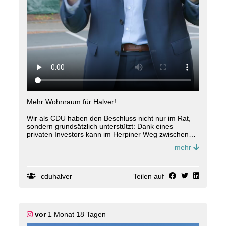
Mehr Wohnraum für Halver!
Wir als CDU haben den Beschluss nicht nur im Rat,
sondern grundsätzlich unterstützt: Dank eines
privaten Investors kann im Herpiner Weg zwischen
Netto und dem Abzweig zum Freibad ein neuer
mehr
Wohngebäude-Komplex entstehen. In der heutigen
Ratssitzung haben wir die ersten Weichen dafür
gestellt. Da es sich um eine Innenentwicklung
handelt, gibt der Gesetzgeber die Möglichkeit, den
cduhalver
Teilen auf
Bebauungsplan im beschleunigten Verfahren
aufzustellen. Von dieser Möglichkeit macht die Stadt
Halver hier gebrauch, um die Verfahrensdauer zu
verkürzen.
vor
1 Monat 18 Tagen